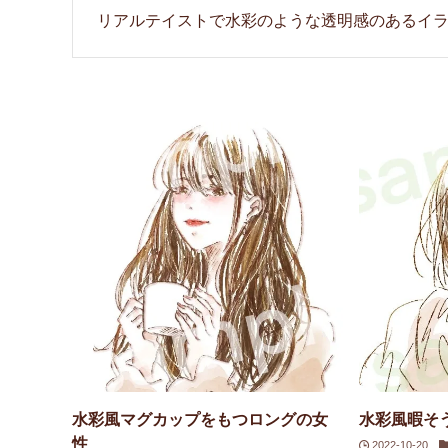
リアルテイストで水彩のような透明感のあるイ
水彩風マグカップをもつロングの女
水彩風暇そ
性
2022-10-20