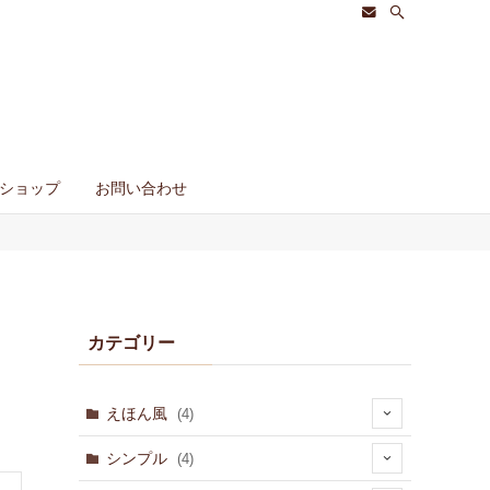
ショップ
お問い合わせ
カテゴリー
えほん風
(4)
(1)
シンプル
(4)