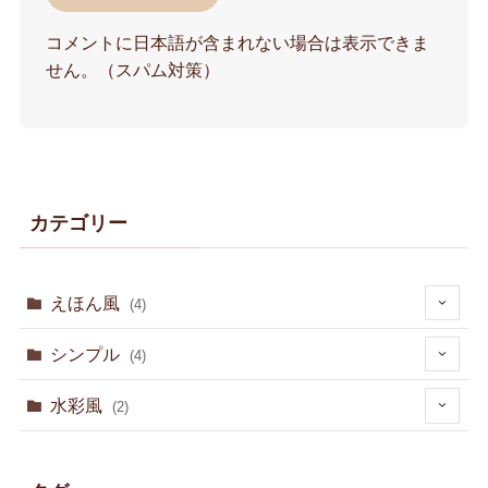
コメントに日本語が含まれない場合は表示できま
せん。（スパム対策）
カテゴリー
えほん風
(4)
(1)
シンプル
(4)
(2)
(4)
水彩風
(2)
(1)
(2)