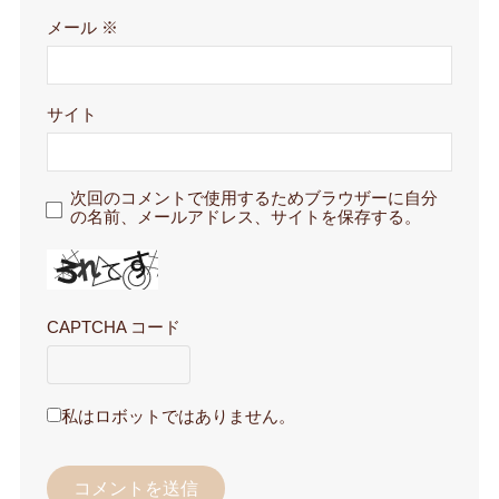
メール
※
サイト
次回のコメントで使用するためブラウザーに自分
の名前、メールアドレス、サイトを保存する。
CAPTCHA コード
私はロボットではありません。